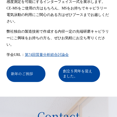
感度測定を可能にするインターフェイス一式を展示します。
CE-MSをご使用の方はもちろん、MSをお持ちでキャピラリー
電気泳動の利用にご関心のある方はぜひブースまでお越しくだ
さい。
弊社独自の製造技術で作成する内径一定の先端研磨キャピラリ
ーにご興味をお持ちの方も、ぜひお気軽にお立ち寄りくださ
い。
学会URL：
第74回質量分析総合討論会
創立５周年を迎え
新年のご挨拶
ました。
Contact